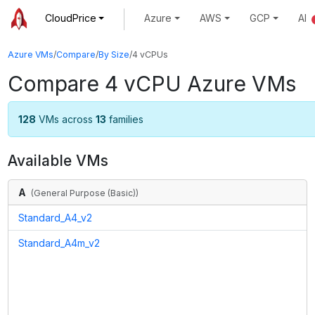
CloudPrice
Azure
AWS
GCP
AI
Azure VMs
/
Compare
/
By Size
/
4 vCPUs
Compare
4
vCPU Azure VMs
128
VMs across
13
families
Available VMs
A
(
General Purpose (Basic)
)
Standard_A4_v2
Standard_A4m_v2